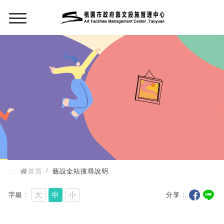
:::
:::
首頁
藝設全站搜尋說明
大
中
小
字級
分享