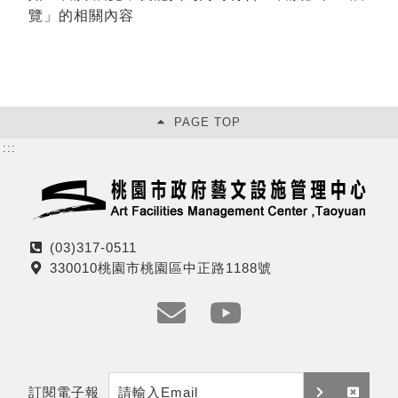
覽」的相關內容
PAGE TOP
:::
(03)317-0511
電
330010桃園市桃園區中正路1188號
話
地
址
e
y
m
t
訂閱電子報