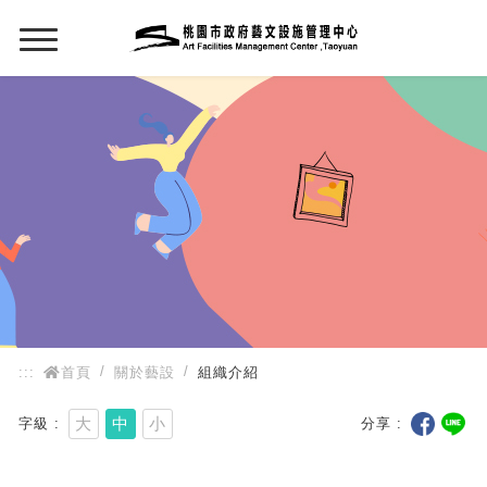
:::
:::
首頁
關於藝設
組織介紹
大
中
小
字級
分享