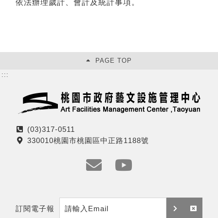
依法辦理歲計、會計及統計事項。
PAGE TOP
:::
(03)317-0511
電
330010桃園市桃園區中正路1188號
話
地
址
e
y
m
t
訂閱電子報