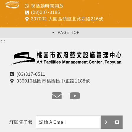
視活動時間開放
(03)287-3185
337002 大園區領航北路四段216號
PAGE TOP
:::
(03)317-0511
電
330010桃園市桃園區中正路1188號
話
地
址
e
y
m
t
訂閱電子報
a
訂
取