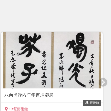
八面出鋒丙午年書法聯展
展覽類
中壢藝術館