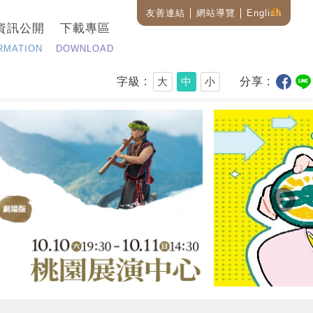
友善連結
網站導覽
English
藝
資訊公開
下載專區
設
全
RMATION
DOWNLOAD
站
搜
尋
字級
大
中
小
分享
說
明