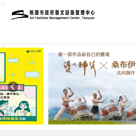
:::
:::