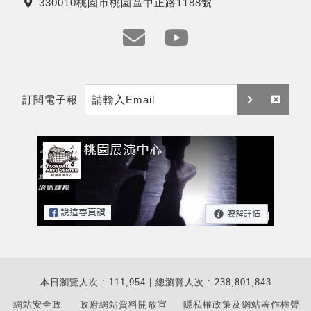
330010桃園市桃園區中正路1188號
話
地
址
e
y
m
t
訂閱電子報
a
訂
取
i
閱
消
l
訂
閱
本日瀏覽人次 : 111,954 | 總瀏覽人次 : 238,801,843
網站安全政
政府網站資料開放宣
隱私權政策及網站著作權聲