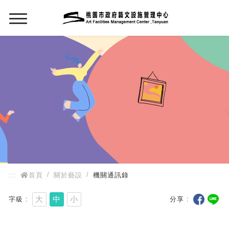
:::
:::
首頁
關於藝設
機關通訊錄
大
中
小
字級
分享