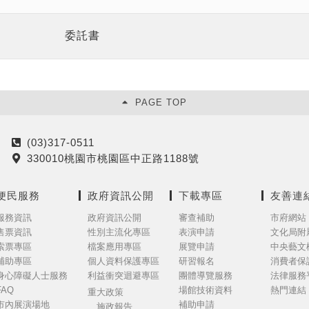
委託書
PAGE TOP
(03)317-0511
電
330010桃園市桃園區中正路1188號
話
地
址
便民服務
政府資訊公開
下載專區
友善連
服務資訊
政府資訊公開
審查補助
市府網站
售票資訊
性別主流化專區
表演申請
文化局附
索票專區
檔案應用專區
展覽申請
中央藝文
補助專區
個人資料保護專區
研習報名
消費者保
身心障礙人士服務
利益衝突迴避專區
團體導覽服務
法律服務
FAQ
場館技術資料
熱門連結
重大政策
市內展演場地
補助申請
施政報告