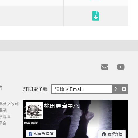
e
y
m
t
結
訂閱電子報
a
訂
取
i
屬藝文設施
閱
消
l
機關
訂
護專區
閱
平台