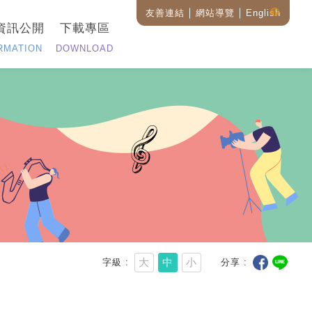
友善連結
網站導覽
English
藝
資訊公開
下載專區
設
全
RMATION
DOWNLOAD
站
搜
尋
說
明
大
中
小
字級
分享