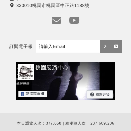
電
330010桃園市桃園區中正路1188號
話
地
址
e
y
m
t
訂閱電子報
a
訂
取
i
閱
消
l
訂
閱
本日瀏覽人次 : 377,658 | 總瀏覽人次 : 237,609,206