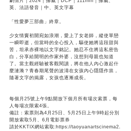
劇情片｜2024｜挪威｜DCP｜111min｜挪威、
英、法語發音｜中、英文字幕
「性愛夢三部曲」終章。
少女情竇初開宛如浪潮，愛上了女老師，縱使單戀
一瞬即逝，但當時的全心投入，驅使她將這段甜與
苦，坦承赤裸地以文字銘記。她忍不住將這私密告
白，分享給開明的作家外婆，沒想到母親也知道
了。當主觀經驗被客觀閱讀，將在他人內心激起什
麼漣漪？青春期尾聲的波濤在女孩內心隱隱作祟，
隨著文字的揭露，女孩也逐漸成長。
每個月25號上午9點開放下個月所有場次索票，每
人每場次限索4張。
備註：索票則為4月25日、5月25日上午9時起分別
開放索取5月、6月電影票券
請於KKTIX網站索取:https://taoyuanartscinema2.