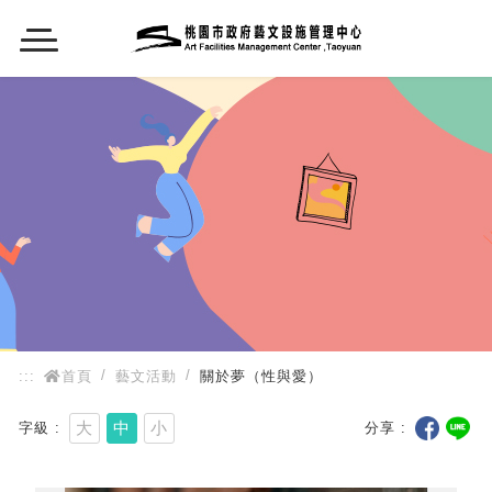
:::
:::
首頁
藝文活動
關於夢（性與愛）
大
中
小
字級
分享