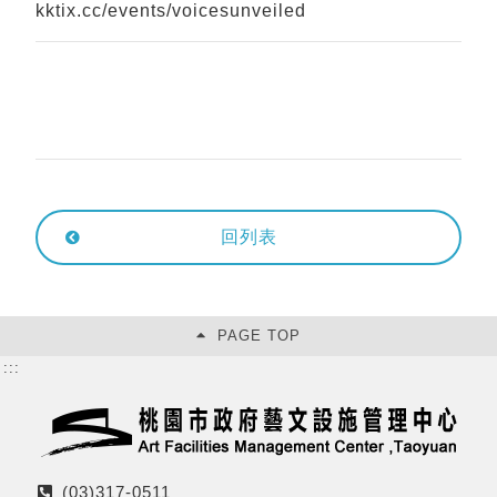
kktix.cc/events/voicesunveiled
回列表
PAGE TOP
:::
(03)317-0511