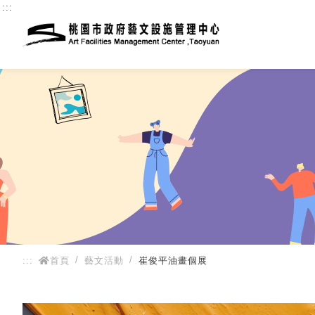
:::
:::
首頁
藝文活動
崔俊平油畫個展