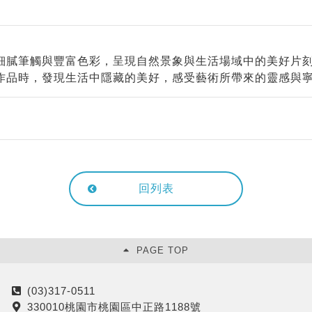
細膩筆觸與豐富色彩，呈現自然景象與生活場域中的美好片
作品時，發現生活中隱藏的美好，感受藝術所帶來的靈感與
回列表
PAGE TOP
(03)317-0511
電
330010桃園市桃園區中正路1188號
話