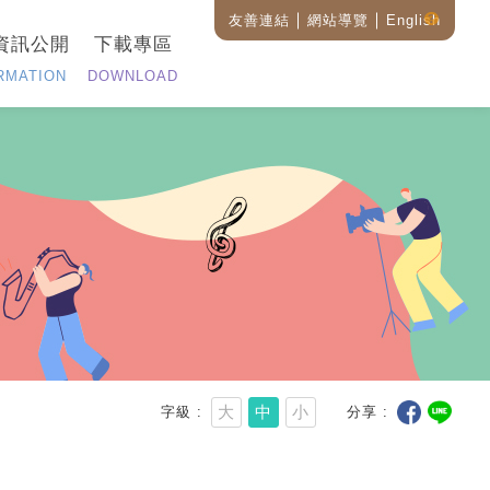
友善連結
網站導覽
English
藝
資訊公開
下載專區
設
全
RMATION
DOWNLOAD
站
搜
尋
說
明
大
中
小
字級
分享