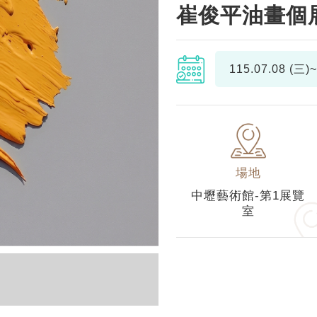
崔俊平油畫個
115.07.08 (三)~
場地
中壢藝術館-第1展覽
室