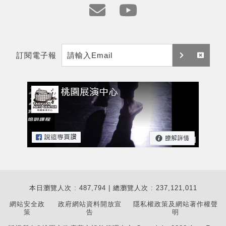
e
y
m
t
訂閱電子報
a
訂
取
i
閱
消
l
訂
閱
本日瀏覽人次 : 487,794 | 總瀏覽人次 : 237,121,011
網站安全政
政府網站資料開放宣
隱私權政策及網站著作權聲
策
告
明