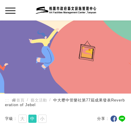
:::
:::
首頁
藝文活動
中大壢中管樂社第77屆成果發表Reverb
eration of Jebel
大
中
小
字級
分享