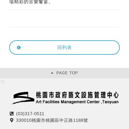
場精彩的音樂饗宴。
回列表
PAGE TOP
:::
(03)317-0511
電
330010桃園市桃園區中正路1188號
話
地
址