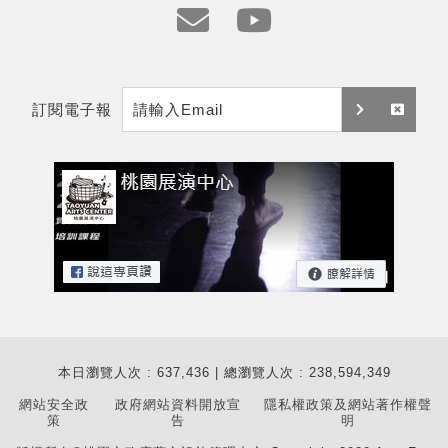
e
y
m
t
訂閱電子報
a
訂
取
i
閱
消
l
訂
閱
本日瀏覽人次 : 637,436 | 總瀏覽人次 : 238,594,349
網站安全政
政府網站資料開放宣
隱私權政策及網站著作權聲
策
告
明