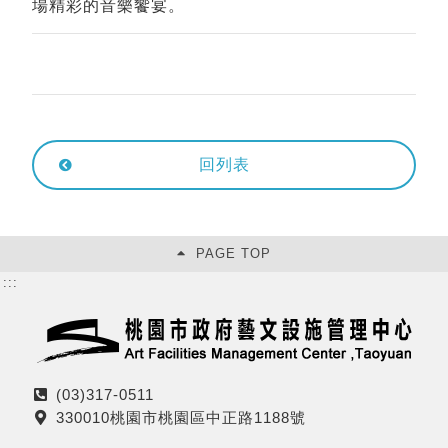
場精彩的音樂饗宴。
回列表
PAGE TOP
:::
(03)317-0511
電
330010桃園市桃園區中正路1188號
話
地
址