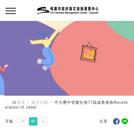
:::
:::
首頁
藝文活動
中大壢中管樂社第77屆成果發表Reverb
eration of Jebel
大
中
小
字級
分享