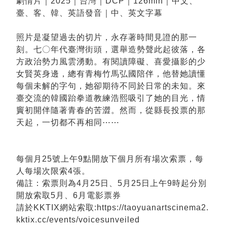
劇情片｜2025｜台灣｜DCP｜126min｜中文、
臺、客、韓、英語發音｜中、英文字幕
照片是凝望過去的切片，永存著時間見證的那一
刻。七〇年代臺灣街頭，選舉造勢聲此起彼落，各
方政治勢力風雲湧動。有閱讀障礙、喜愛攝影的少
女賢英身邊，總有青梅竹馬弘國陪伴，他替她讀懂
每個未解的字句，她卻期待不同於日常的未知。來
臺交流的韓國跆拳道教練浩熙吸引了她的目光，情
竇初開伴隨著青春的苦澀。然而，從縣長投票的那
天起，一切都不再相同⋯⋯
每個月25號上午9點開放下個月所有場次索票，每
人每場次限索4張。
備註：索票則為4月25日、5月25日上午9時起分別
開放索取5月、6月電影票券
請於KKTIX網站索取:https://taoyuanartscinema2.
kktix.cc/events/voicesunveiled