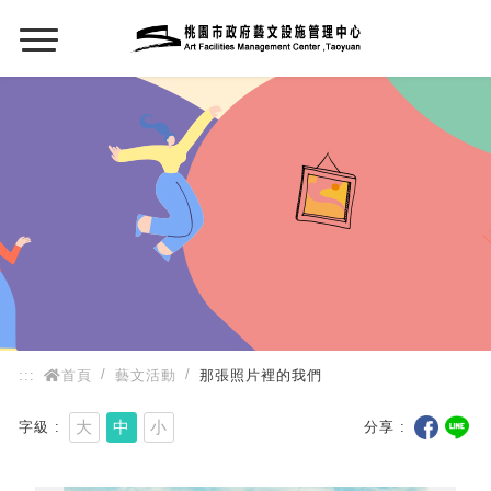
:::
:::
首頁
藝文活動
那張照片裡的我們
大
中
小
字級
分享