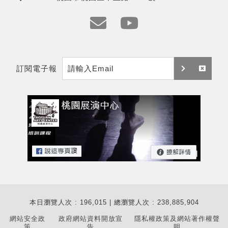
地
址
e
y
m
t
訂閱電子報
a
訂
取
i
閱
消
l
訂
閱
本日瀏覽人次 : 196,015 | 總瀏覽人次 : 238,885,904
網站安全政
政府網站資料開放宣
隱私權政策及網站著作權聲
策
告
明