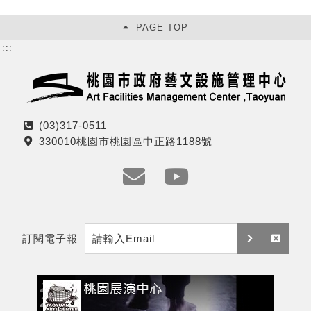
PAGE TOP
:::
(03)317-0511
電
330010桃園市桃園區中正路1188號
話
地
址
e
y
m
t
訂閱電子報
a
訂
取
i
閱
消