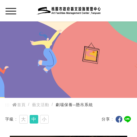
:::
:::
首頁
藝文活動
劇場保養─懸吊系統
大
中
小
字級
分享