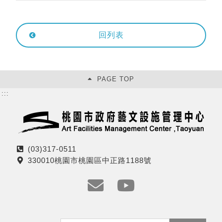
回列表
PAGE TOP
:::
(03)317-0511
電
330010桃園市桃園區中正路1188號
話
地
址
e
y
m
t