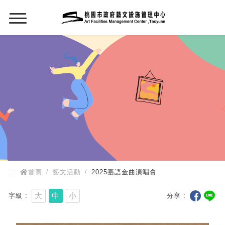
:::
:::
首頁
藝文活動
2025臺語金曲演唱會
大
中
小
字級
分享