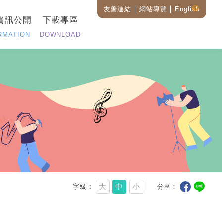
友善連結
網站導覽
English
藝
資訊公開
下載專區
設
全
RMATION
DOWNLOAD
站
搜
尋
說
明
大
中
小
字級
分享