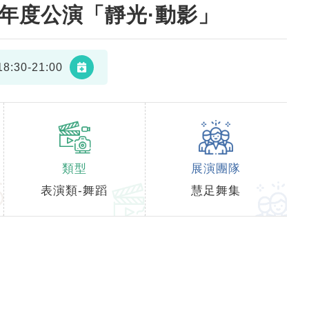
6年度公演「靜光·動影」
8:30-21:00
類型
展演團隊
表演類-舞蹈
慧足舞集