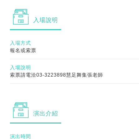
入場
說明
入場方式
報名或索票
入場說明
索票請電洽03-3223898慧足舞集張老師
演出
介紹
演出時間