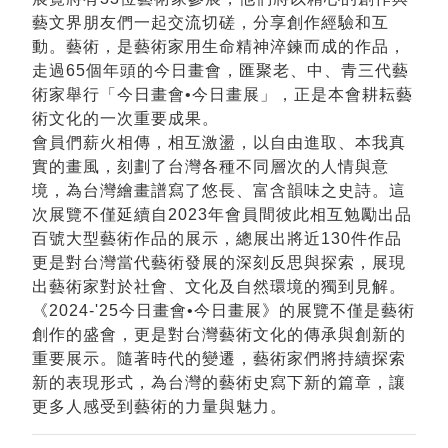
藝文界朋友們一起交流切磋，分享創作經驗和互
動。藝術，是藝術家用生命精神淬鍊而成的作品，
走過65個年頭的今日畫會，匯聚老、中、青三代藝
術家舉行「今日畫會•今日畫展」，正是本會耕耘藝
術文化的一次重要成果。
會員們薪火相傳，相互激盪，以自由進取、本我真
實的畫風，刻劃了台灣各種不同層次的人情與意
境，為台灣繪畫譜寫了悠長、富含韻味之史詩。這
次展覽不僅延續自2023年會員間彼此相互勉勵出品
百號大型藝術作品的展示，總展出將近130件作品
更是對台灣當代藝術發展的深刻反思與探索，展現
出藝術家對於社會、文化及自然環境的獨到見解。
《2024-'25今日畫會•今日畫展》的展覽不僅是藝術
創作的盛會，更是對台灣藝術文化的傳承與創新的
重要展示。隨著時代的變遷，藝術家們將持續探索
新的表現形式，為台灣的藝術史寫下新的篇章，讓
更多人感受到藝術的力量與魅力。