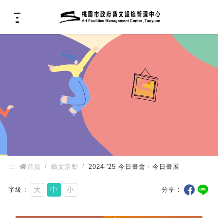
:::
:::
首頁
藝文活動
2024-'25 今日畫會 ‧ 今日畫展
大
中
小
字級
分享