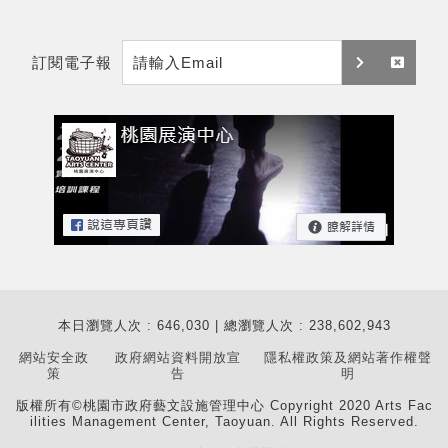
e
y
m
t
訂閱電子報
a
訂
取
i
閱
消
l
訂
閱
本日瀏覽人次 : 646,030 | 總瀏覽人次 : 238,602,943
網站安全政
政府網站資料開放宣
隱私權政策及網站著作權聲
策
告
明
版權所有©桃園市政府藝文設施管理中心 Copyright 2020 Arts Fac
ilities Management Center, Taoyuan. All Rights Reserved.