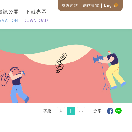
友善連結
網站導覽
English
藝
資訊公開
下載專區
設
全
RMATION
DOWNLOAD
站
搜
尋
說
明
大
中
小
字級
分享