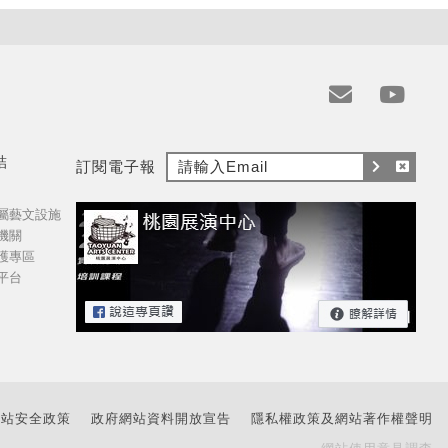
e
y
m
t
結
訂閱電子報
a
訂
取
i
屬藝文設施
閱
消
l
機關
訂
護專區
閱
平台
網站安全政策
政府網站資料開放宣告
隱私權政策及網站著作權聲明