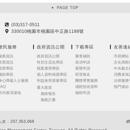
PAGE TOP
(03)317-0511
電
330010桃園市桃園區中正路1188號
話
地
址
便民服務
政府資訊公開
下載專區
友善連
服務資訊
政府資訊公開
審查補助
市府網站
售票資訊
性別主流化專區
表演申請
文化局附
索票專區
檔案應用專區
展覽申請
中央藝文
補助專區
個人資料保護專區
研習報名
消費者保
身心障礙人士服務
利益衝突迴避專區
團體導覽服務
法律服務
FAQ
場館技術資料
熱門連結
重大政策
市內展演場地
補助申請
施政報告
施政計畫
 : 237,353,068