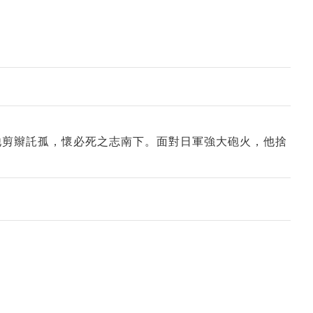
他剪辮託孤，懷必死之志南下。面對日軍強大砲火，他捨