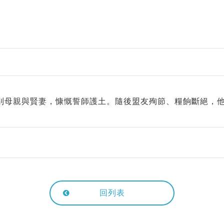
別母親與賢妻，慷慨誓師護土。隨後盟友殉節、糧餉斷絕，
回列表