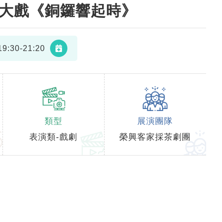
家大戲《銅鑼響起時》
9:30-21:20
類型
展演團隊
表演類-戲劇
榮興客家採茶劇團