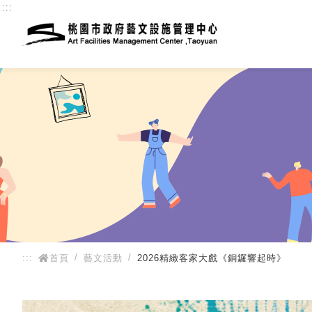
:::
:::
首頁
藝文活動
2026精緻客家大戲《銅鑼響起時》