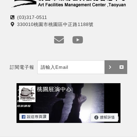
(03)317-0511
電
330010桃園市桃園區中正路1188號
話
地
址
e
y
m
t
訂閱電子報
a
訂
取
i
閱
消
l
訂
閱