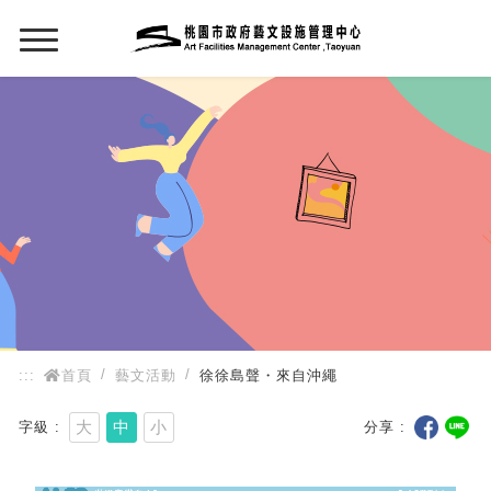
:::
:::
首頁
藝文活動
徐徐島聲・來自沖繩
大
中
小
字級
分享