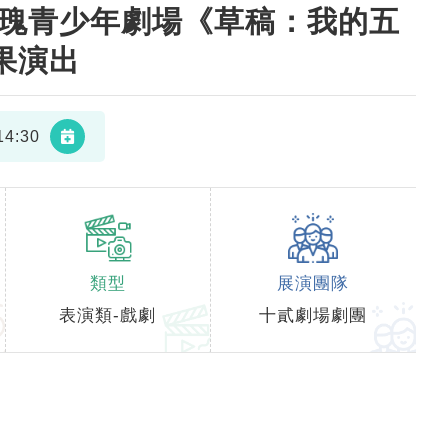
鐵玫瑰青少年劇場《草稿：我的五
果演出
4:30
類型
展演團隊
表演類-戲劇
十貳劇場劇團