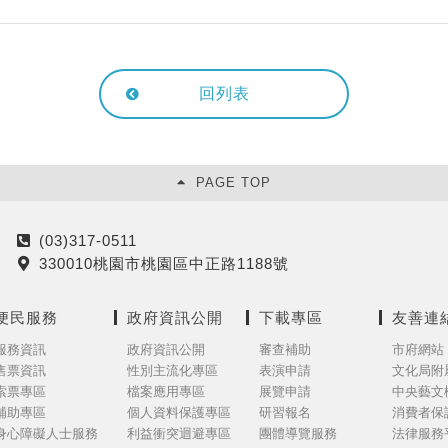
回列表
PAGE TOP
(03)317-0511
電
330010桃園市桃園區中正路1188號
話
地
址
便民服務
政府資訊公開
下載專區
友善連
服務資訊
政府資訊公開
審查補助
市府網站
售票資訊
性別主流化專區
表演申請
文化局附
索票專區
檔案應用專區
展覽申請
中央藝文
補助專區
個人資料保護專區
研習報名
消費者保
身心障礙人士服務
利益衝突迴避專區
團體導覽服務
法律服務