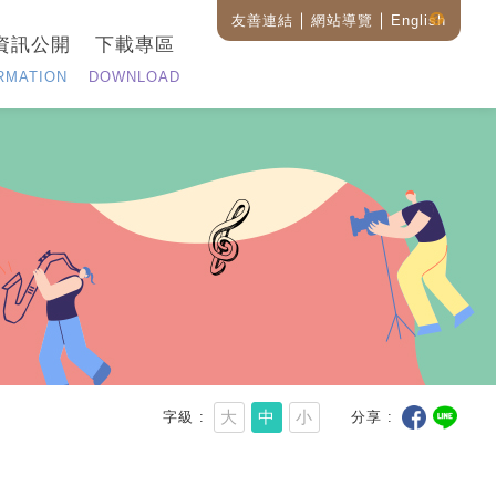
友善連結
網站導覽
English
藝
資訊公開
下載專區
設
全
RMATION
DOWNLOAD
站
搜
尋
說
明
大
中
小
字級
分享