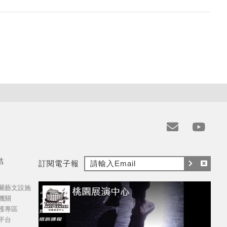
e
y
m
t
結
訂閱電子報
a
訂
取
i
屬藝文設施
閱
消
l
機關
訂
護專區
閱
平台