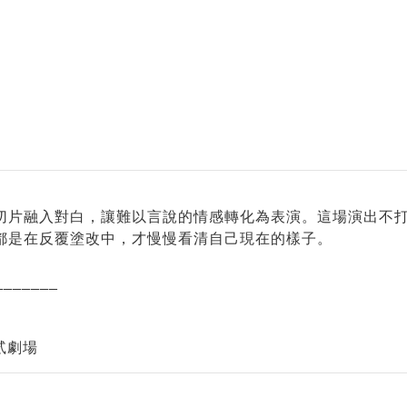
切片融入對白，讓難以言說的情感轉化為表演。這場演出不
都是在反覆塗改中，才慢慢看清自己現在的樣子。
_______
！
貳劇場