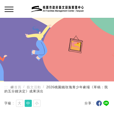
:::
:::
首頁
藝文活動
2026桃園鐵玫瑰青少年劇場《草稿：我
的五分鐘決定》成果演出
大
中
小
字級
分享