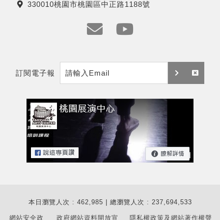
330010桃園市桃園區中正路1188號
話
地
址
e
y
m
t
訂閱電子報
a
訂
取
i
閱
消
l
訂
閱
本日瀏覽人次 : 462,985 | 總瀏覽人次 : 237,694,533
網站安全政
政府網站資料開放宣
隱私權政策及網站著作權聲