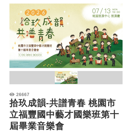
26667
拾玖成韻-共譜青春 桃園市
立福豐國中藝才國樂班第十
屆畢業音樂會