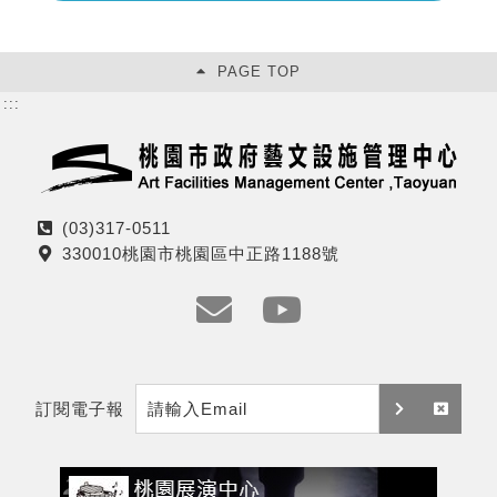
PAGE TOP
:::
(03)317-0511
電
330010桃園市桃園區中正路1188號
話
地
址
e
y
m
t
訂閱電子報
a
訂
取
i
閱
消