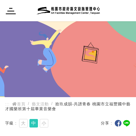
:::
:::
首頁
藝文活動
拾玖成韻-共譜青春 桃園市立福豐國中藝
才國樂班第十屆畢業音樂會
大
中
小
字級
分享