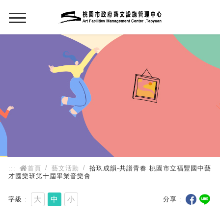
:::
:::
首頁
藝文活動
拾玖成韻-共譜青春 桃園市立福豐國中藝
才國樂班第十屆畢業音樂會
大
中
小
字級
分享