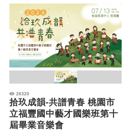
26320
拾玖成韻-共譜青春 桃園市
立福豐國中藝才國樂班第十
屆畢業音樂會