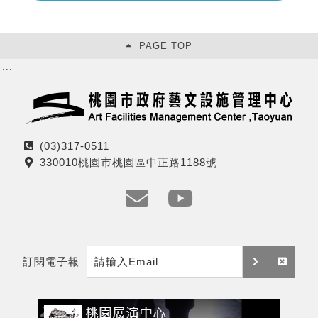
PAGE TOP
:::
(03)317-0511
電
330010桃園市桃園區中正路1188號
話
地
址
e
y
m
t
訂閱電子報
a
訂
取
i
閱
消