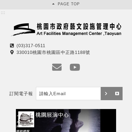
PAGE TOP
:::
(03)317-0511
電
330010桃園市桃園區中正路1188號
話
地
址
e
y
m
t
訂閱電子報
a
訂
取
i
閱
消
l
訂