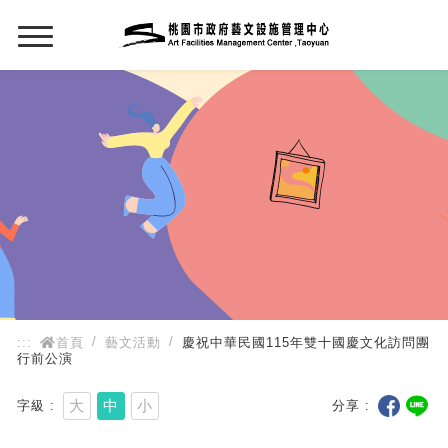
:::
:::
首頁
藝文活動
慶祝中華民國115年雙十國慶文化訪問團
行前公演
大
中
小
字級
分享