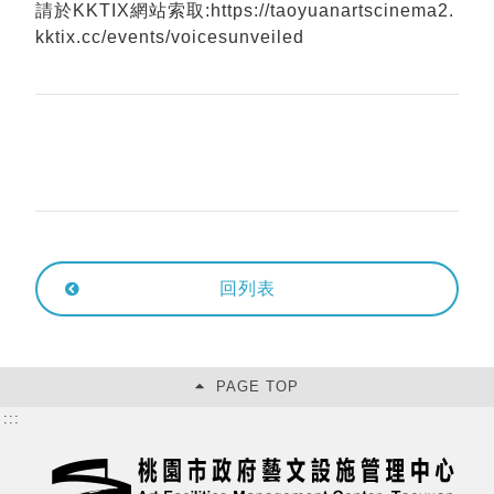
請於KKTIX網站索取:https://taoyuanartscinema2.
kktix.cc/events/voicesunveiled
回列表
PAGE TOP
:::