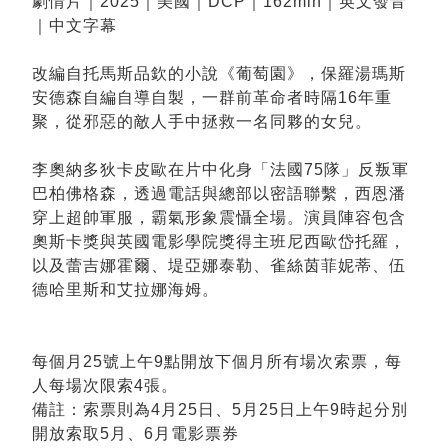
劇情片｜2025｜美國｜DCP｜162min｜英文發音
｜中文字幕
改編自托馬斯品欽的小說《葡萄園》，保羅湯瑪斯
安德森自編自導自製，一群前革命者時隔16年重
聚，從邪惡的敵人手中拯救一名同夥的女兒。
李奧納多狄卡皮歐在片中化身「法國75隊」反叛軍
巴柏佛格森，透過電話與總部以密語聯繫，西恩潘
穿上超帥軍服，霸氣形象震懾全場。演員陣容包含
奧斯卡獎與英國電影學院獎得主班尼西歐岱托羅，
以及蕾吉娜霍爾、堤亞娜泰勒、雀絲茵菲妮蒂、伍
德哈里斯和艾拉娜海姆。
每個月25號上午9點開放下個月所有場次索票，每
人每場次限索4張。
備註：索票則為4月25日、5月25日上午9時起分別
開放索取5月、6月電影票券