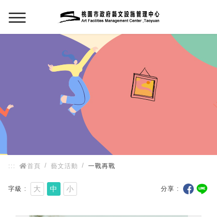
:::
:::
首頁
藝文活動
一戰再戰
大
中
小
字級
分享