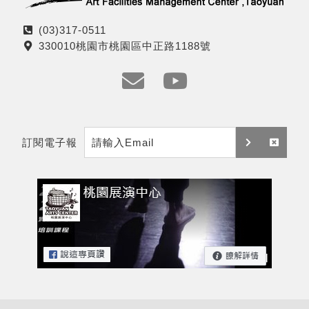
(03)317-0511
電
330010桃園市桃園區中正路1188號
話
地
址
e
y
m
t
訂閱電子報
a
訂
取
i
閱
消
l
訂
閱