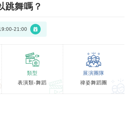
以跳舞嗎？
9:00-21:00
類型
展演團隊
表演類-舞蹈
禕姿舞蹈團