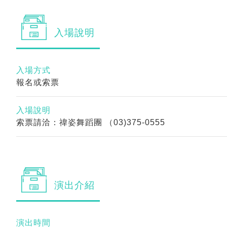
入場
說明
入場方式
報名或索票
入場說明
索票請洽：禕姿舞蹈團 （03)375-0555
演出
介紹
演出時間