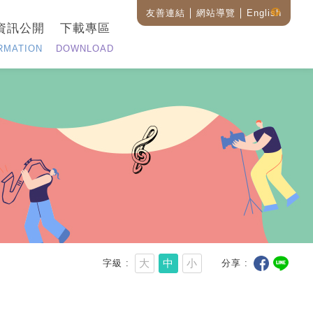
友善連結
網站導覽
English
藝
資訊公開
下載專區
設
全
RMATION
DOWNLOAD
站
搜
尋
說
明
大
中
小
字級
分享