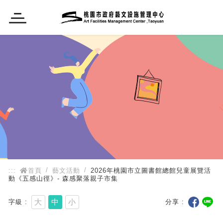
:::
:::
首頁
藝文活動
2026年桃園市立圖書館總館兒童展覽活
動《五感山徑》- 森感聚落親子市集
大
中
小
字級
分享