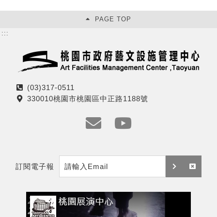
PAGE TOP
:::
(03)317-0511
電
330010桃園市桃園區中正路1188號
話
地
址
e
y
m
t
訂閱電子報
a
訂
取
i
閱
消