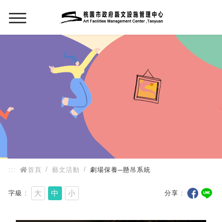
:::
:::
首頁
藝文活動
劇場保養─懸吊系統
大
中
小
字級
分享