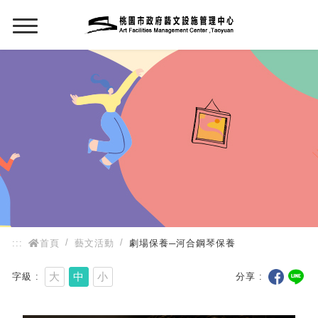
:::
:::
首頁
藝文活動
劇場保養─河合鋼琴保養
大
中
小
字級
分享