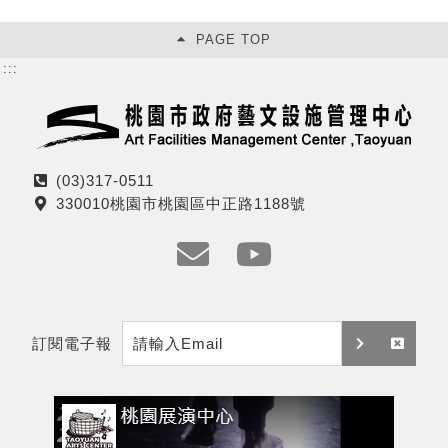
PAGE TOP
:::
(03)317-0511
電
330010桃園市桃園區中正路1188號
話
地
址
e
y
m
t
訂閱電子報
a
訂
取
i
閱
消