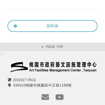
回列表
PAGE TOP
:::
(03)317-0511
電
330010桃園市桃園區中正路1188號
話
地
址
e
y