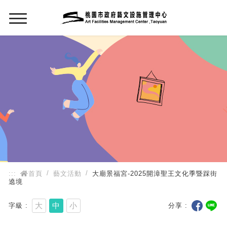
:::
:::
首頁
藝文活動
大廟景福宮-2025開漳聖王文化季暨踩街
遶境
大
中
小
字級
分享