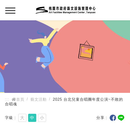
:::
:::
首頁
藝文活動
2025 台北兒童合唱團年度公演~不敗的
合唱魂
大
中
小
字級
分享