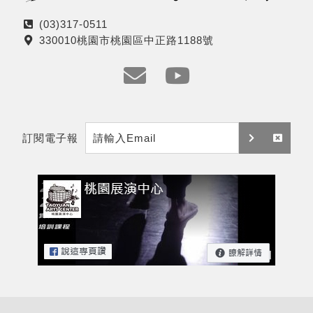
(03)317-0511
電
330010桃園市桃園區中正路1188號
話
地
址
e
y
m
t
訂閱電子報
a
訂
取
i
閱
消
l
訂
閱