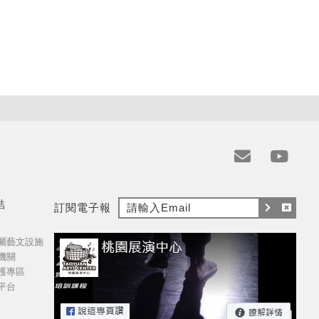
e
y
m
t
結
訂閱電子報
a
訂
取
i
屬藝文設施
閱
消
l
機關
訂
護專區
閱
平台