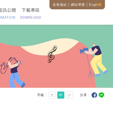
友善連結
網站導覽
English
藝
資訊公開
下載專區
設
全
RMATION
DOWNLOAD
站
搜
尋
說
明
大
中
小
字級
分享