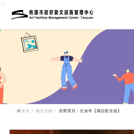
:::
:::
首頁
藝文活動
星際寶貝：史迪奇【國語配音版】