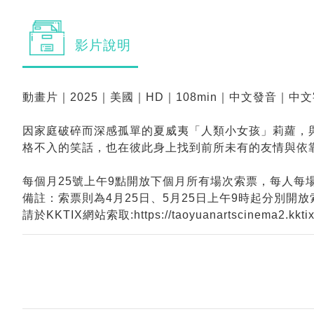
影片
說明
動畫片｜2025｜美國｜HD｜108min｜中文發音｜中
因家庭破碎而深感孤單的夏威夷「人類小女孩」莉蘿，
格不入的笑話，也在彼此身上找到前所未有的友情與依
每個月25號上午9點開放下個月所有場次索票，每人每
備註：索票則為4月25日、5月25日上午9時起分別開放
請於KKTIX網站索取:https://taoyuanartscinema2.kktix.c