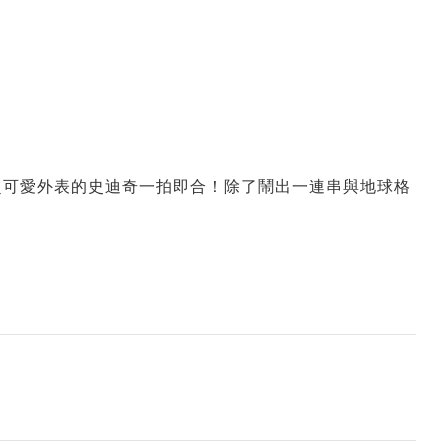
超可愛外表的史迪奇一拍即合！除了鬧出一連串與地球格