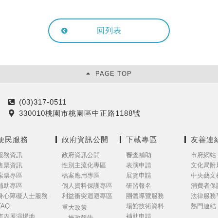
回列表
PAGE TOP
(03)317-0511
電
330010桃園市桃園區中正路1188號
話
地
址
便民服務
政府資訊公開
下載專區
友善連
服務資訊
政府資訊公開
審查補助
市府網站
售票資訊
性別主流化專區
表演申請
文化局附
索票專區
檔案應用專區
展覽申請
中央藝文
補助專區
個人資料保護專區
研習報名
消費者保
身心障礙人士服務
利益衝突迴避專區
團體導覽服務
法律服務
FAQ
場館技術資料
熱門連結
重大政策
市內展演場地
補助申請
施政報告