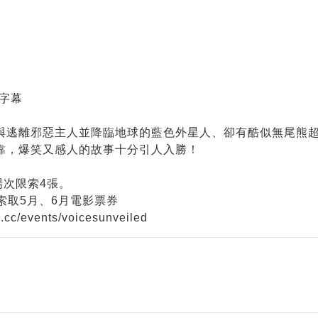
文字幕
與逃離邪惡主人並降臨地球的藍色外星人、卻有酷似無尾熊
靠，爆笑又感人的故事十分引人入勝！
場次限索4張。
索取5月、6月電影票券
c/events/voicesunveiled