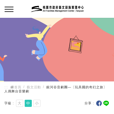
:::
:::
首頁
藝文活動
銀河谷音劇團—〔玩具國的奇幻之旅〕
人偶舞台音樂劇
大
中
小
字級
分享