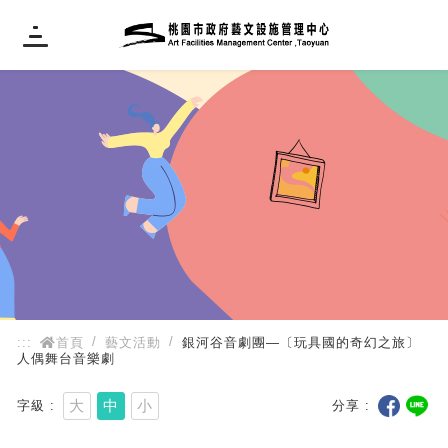
:::
:::
首頁
藝文活動
銀河谷音劇團—〔玩具國的奇幻之旅〕
人偶舞台音樂劇
大
中
小
字級
分享