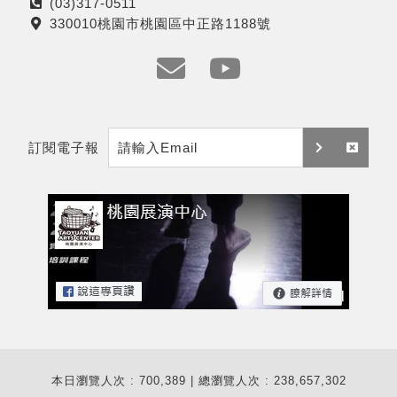
(03)317-0511
電
330010桃園市桃園區中正路1188號
話
地
址
e
y
m
t
訂閱電子報
a
訂
取
i
閱
消
l
訂
閱
本日瀏覽人次 : 700,389 | 總瀏覽人次 : 238,657,302