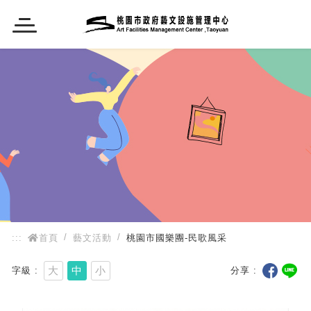
:::
:::
首頁
藝文活動
桃園市國樂團-民歌風采
大
中
小
字級
分享