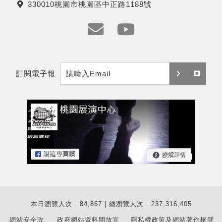
330010桃園市桃園區中正路1188號
話
地
址
e
y
m
t
訂閱電子報
a
訂
取
i
閱
消
l
訂
閱
本日瀏覽人次 : 84,857 | 總瀏覽人次 : 237,316,405
網站安全政
政府網站資料開放宣
隱私權政策及網站著作權聲