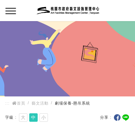
:::
:::
首頁
藝文活動
劇場保養-懸吊系統
大
中
小
字級
分享