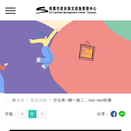
:::
:::
首頁
藝文活動
廿出來~獨一無二，two two特優
大
中
小
字級
分享