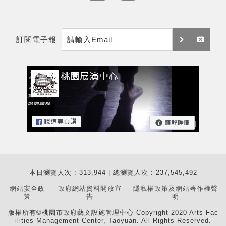
e
y
m
t
訂閱電子報
a
訂
取
i
閱
消
l
訂
閱
本日瀏覽人次 : 313,944 | 總瀏覽人次 : 237,545,492
網站安全政
政府網站資料開放宣
隱私權政策及網站著作權聲
策
告
明
版權所有©桃園市政府藝文設施管理中心 Copyright 2020 Arts Fac
ilities Management Center, Taoyuan. All Rights Reserved.