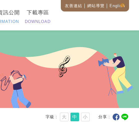
友善連結
網站導覽
English
藝
資訊公開
下載專區
設
全
RMATION
DOWNLOAD
站
搜
尋
說
明
大
中
小
字級
分享