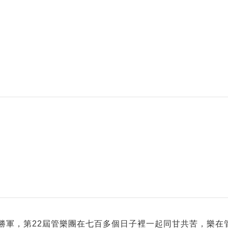
勝軍，第22屆管樂團在七百多個日子裡一起同甘共苦，樂