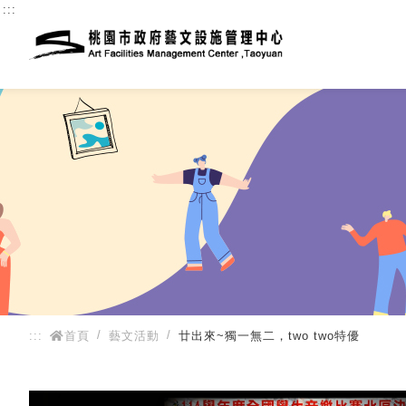
:::
:::
首頁
藝文活動
廿出來~獨一無二，two two特優