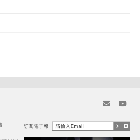
e
y
m
t
結
訂閱電子報
a
訂
取
i