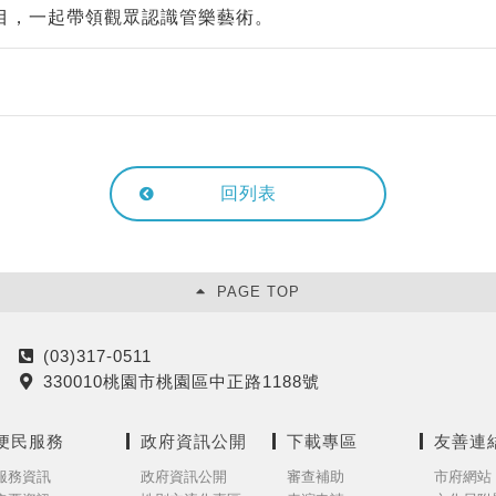
目，一起帶領觀眾認識管樂藝術。
回列表
PAGE TOP
(03)317-0511
電
330010桃園市桃園區中正路1188號
話
地
址
便民服務
政府資訊公開
下載專區
友善連
服務資訊
政府資訊公開
審查補助
市府網站