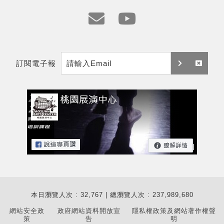
址
e
y
m
t
訂閱電子報
a
訂
取
i
閱
消
l
訂
閱
本日瀏覽人次 : 32,767 | 總瀏覽人次 : 237,989,680
網站安全政
政府網站資料開放宣
隱私權政策及網站著作權聲
策
告
明