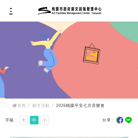
:::
:::
首頁
藝文活動
2026桃園平安七月音樂會
大
中
小
字級
分享