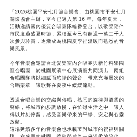
「2026桃園平安七月節音樂會」由桃園市平安七月
關懷協會主辦，至今已邁入第 16 年。每年夏天，
活動邀請國內優質合唱團隊輪番登台，以歌聲陪伴
市民度過盛夏時節，累積至今已有超過一萬二千人
次參與聆賞，逐漸成為桃園夏季裡溫暖而熟悉的音
樂風景。
今年音樂會邀請台北愛樂室內合唱團與新竹科學園
區合唱團，於桃園展演中心展演廳共同演出！兩組
合唱團隊將以細膩而悠揚的聲音，帶來充滿層次的
合唱樂章，讓歌聲在夏夜中緩緩流動。
透過合唱音樂的交織與傳唱，熟悉的旋律與溫柔的
聲線，將城市的步調放慢，在忙碌生活之中，讓人
得以片刻停留，感受音樂帶來的平靜、安定與心靈
放鬆。
這場延續多年的音樂會也承載著對城市的祝福與關
懷，在盛夏的桃園，讓歌聲成為一份溫柔的陪伴，