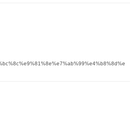
a%ef%bc%8c%e9%81%8e%e7%ab%99%e4%b8%8d%e