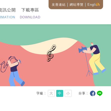
友善連結
網站導覽
English
藝
資訊公開
下載專區
設
全
RMATION
DOWNLOAD
站
搜
尋
說
明
大
中
小
字級
分享