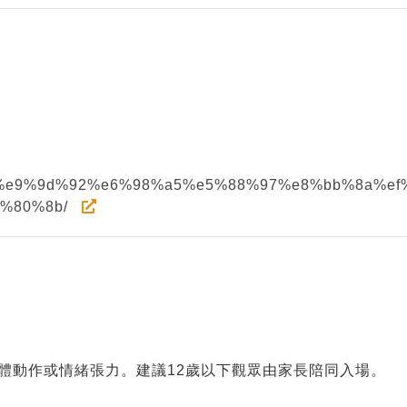
e3%80%8a%e9%9d%92%e6%98%a5%e5%88%97%e8%bb%8
%80%8b/
體動作或情緒張力。建議12歲以下觀眾由家長陪同入場。