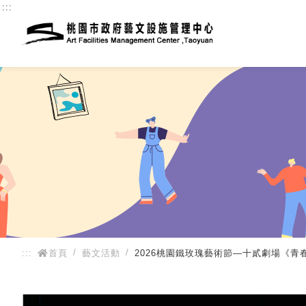
:::
:::
首頁
藝文活動
2026桃園鐵玫瑰藝術節—十貳劇場《