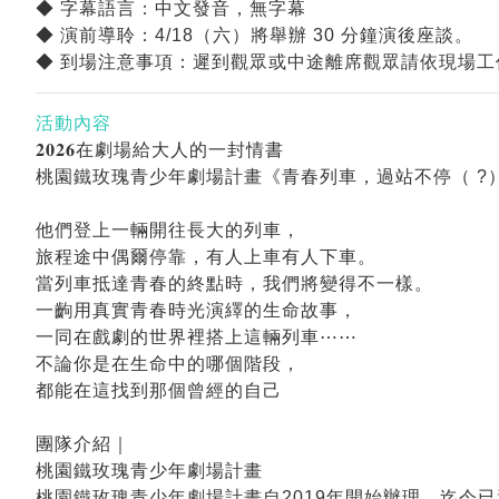
◆ 字幕語言：中文發音，無字幕
◆ 演前導聆：4/18（六）將舉辦 30 分鐘演後座談。
◆ 到場注意事項：遲到觀眾或中途離席觀眾請依現場
活動內容
𝟐𝟎𝟐𝟔在劇場給大人的一封情書
桃園鐵玫瑰青少年劇場計畫《青春列車，過站不停（ ?
他們登上一輛開往長大的列車，
旅程途中偶爾停靠，有人上車有人下車。
當列車抵達青春的終點時，我們將變得不一樣。
一齣用真實青春時光演繹的生命故事，
一同在戲劇的世界裡搭上這輛列車⋯⋯
不論你是在生命中的哪個階段，
都能在這找到那個曾經的自己
團隊介紹｜
桃園鐵玫瑰青少年劇場計畫
桃園鐵玫瑰青少年劇場計畫自2019年開始辦理，迄今