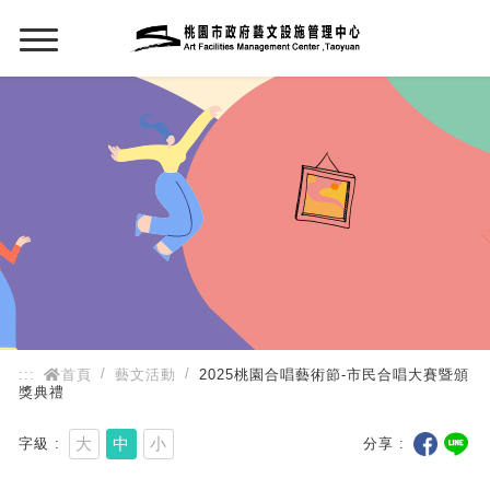
:::
:::
首頁
藝文活動
2025桃園合唱藝術節-市民合唱大賽暨頒
獎典禮
大
中
小
字級
分享