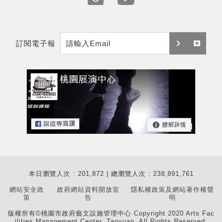
e
y
m
t
訂閱電子報
a
訂
取
i
閱
消
l
訂
閱
本日瀏覽人次 : 201,872 | 總瀏覽人次 : 238,891,761
網站安全政
政府網站資料開放宣
隱私權政策及網站著作權聲
策
告
明
版權所有©桃園市政府藝文設施管理中心 Copyright 2020 Arts Fac
ilities Management Center, Taoyuan. All Rights Reserved.