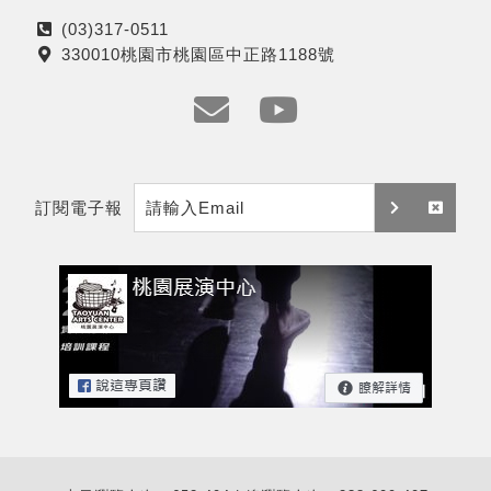
(03)317-0511
電
330010桃園市桃園區中正路1188號
話
地
址
e
y
m
t
訂閱電子報
a
訂
取
i
閱
消
l
訂
閱