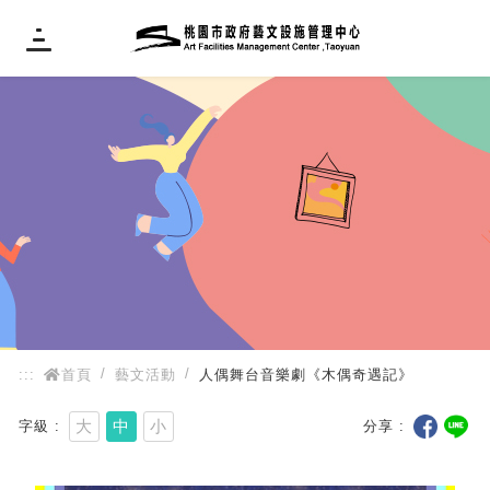
:::
:::
首頁
藝文活動
人偶舞台音樂劇《木偶奇遇記》
大
中
小
字級
分享