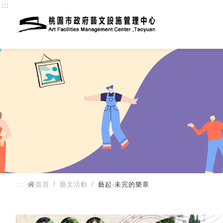
:::
:::
首頁
藝文活動
藝起·未完的樂章