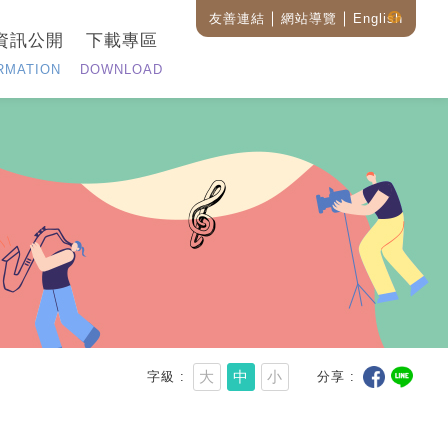
友善連結
網站導覽
English
藝
資訊公開
下載專區
設
全
RMATION
DOWNLOAD
站
搜
尋
說
明
大
中
小
字級
分享