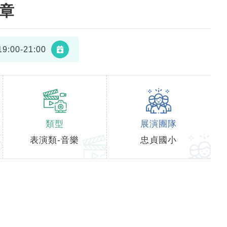
樂章
9:00-21:00
類型
展演團隊
表演類-音樂
忠貞國小