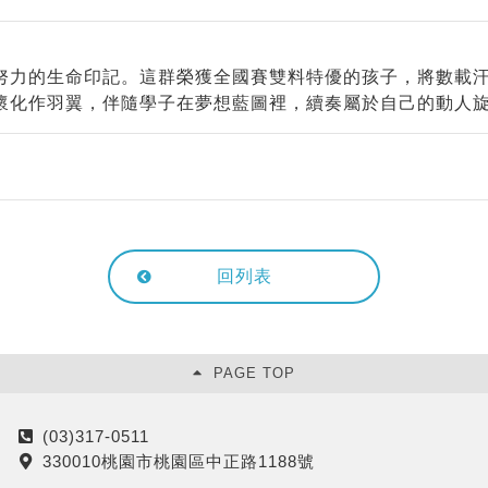
努力的生命印記。這群榮獲全國賽雙料特優的孩子，將數載
懷化作羽翼，伴隨學子在夢想藍圖裡，續奏屬於自己的動人
回列表
PAGE TOP
(03)317-0511
電
330010桃園市桃園區中正路1188號
話
地