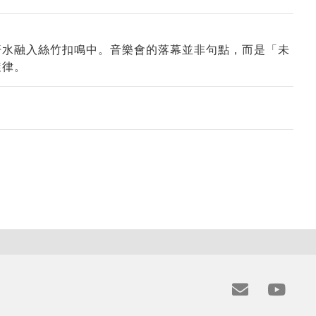
汗水融入絲竹扣鳴中。音樂會的落幕並非句點，而是「未
旋律。
e
y