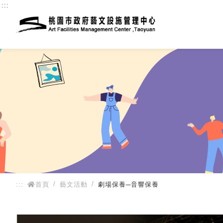
:::
:::
首頁
藝文活動
劇場保養─音響保養