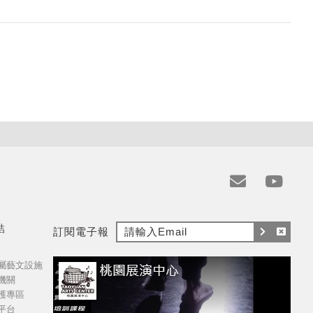
e
y
m
t
結
訂閱電子報
a
訂
取
i
屬藝文設施
閱
消
l
機關
訂
護專區
閱
平台