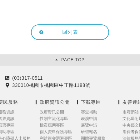
回列表
PAGE TOP
(03)317-0511
電
330010桃園市桃園區中正路1188號
話
地
址
便民服務
政府資訊公開
下載專區
友善連
服務資訊
政府資訊公開
審查補助
市府網站
售票資訊
性別主流化專區
表演申請
文化局附
索票專區
檔案應用專區
展覽申請
中央藝文
補助專區
個人資料保護專區
研習報名
消費者保
身心障礙人士服務
利益衝突迴避專區
團體導覽服務
法律服務