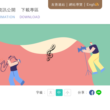
友善連結
網站導覽
English
藝
資訊公開
下載專區
設
全
RMATION
DOWNLOAD
站
搜
尋
說
明
大
中
小
字級
分享