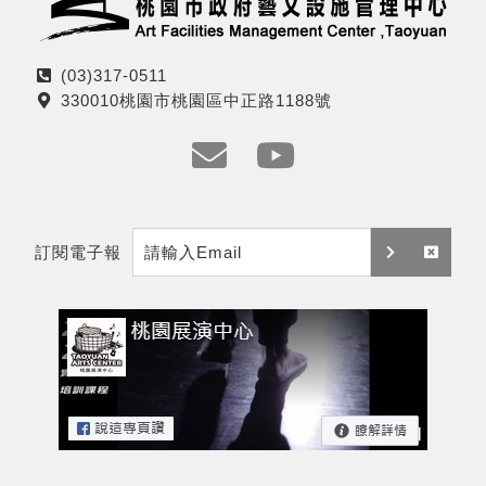
(03)317-0511
電
330010桃園市桃園區中正路1188號
話
地
址
e
y
m
t
訂閱電子報
a
訂
取
i
閱
消
l
訂
閱