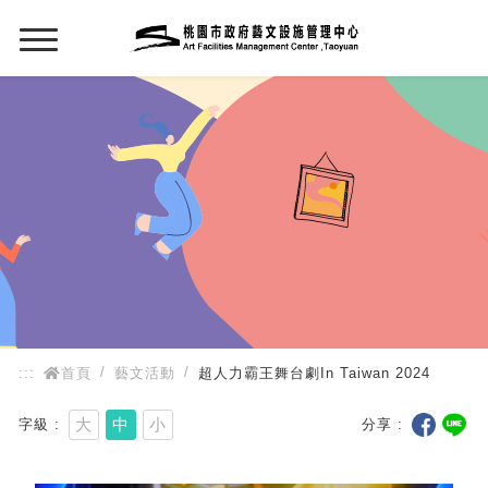
:::
:::
首頁
藝文活動
超人力霸王舞台劇In Taiwan 2024
大
中
小
字級
分享