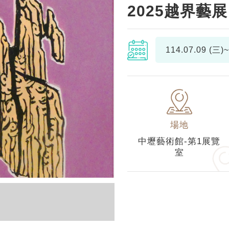
2025越界藝展
114.07.09 (三)~
場地
中壢藝術館-第1展覽
室