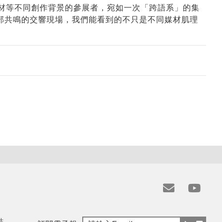
媒材等不同創作背景的參展者，宛如一次「跨語系」的集
聲部共鳴的交響現場，我們能看到的不只是不同媒材肌理
e
y
m
t
結