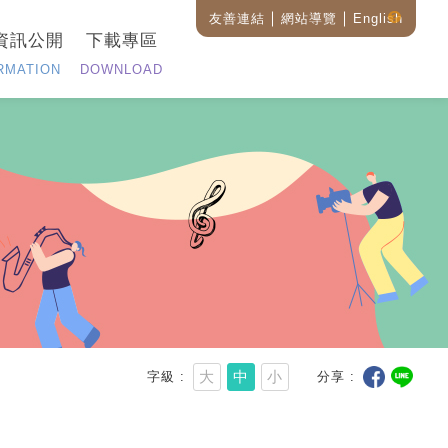
友善連結
網站導覽
English
藝
資訊公開
下載專區
設
全
RMATION
DOWNLOAD
站
搜
尋
說
明
大
中
小
字級
分享