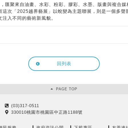
主導，匯聚來自油畫、水彩、粉彩、膠彩、水墨、版畫與複合
這次「2025越界藝展」以蛻變為主題聯展，則是一個多
文注入不同的藝術新風貌。
回列表
PAGE TOP
(03)317-0511
電
330010桃園市桃園區中正路1188號
話
地
址
便民服務
政府資訊公開
下載專區
友善連