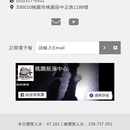
(03)317-0511
電
330010桃園市桃園區中正路1188號
話
地
址
e
y
m
t
訂閱電子報
a
訂
取
i
閱
消
l
訂
閱
本日瀏覽人次 : 47,162 | 總瀏覽人次 : 238,737,051