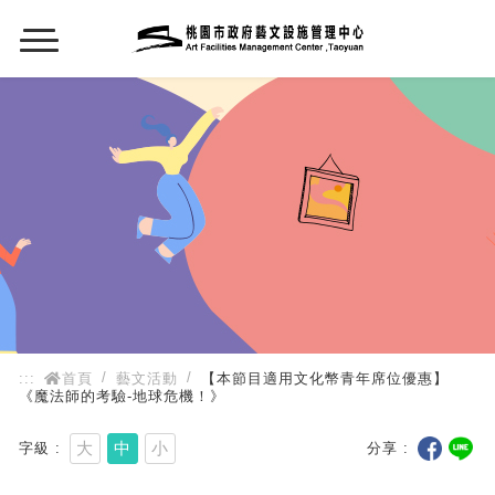
:::
:::
首頁
藝文活動
【本節目適用文化幣青年席位優惠】
《魔法師的考驗-地球危機！》
大
中
小
字級
分享