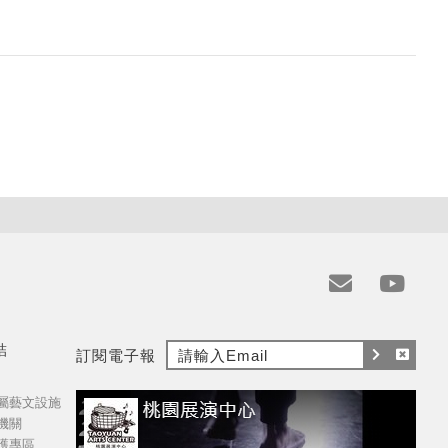
e
y
m
t
結
訂閱電子報
a
訂
取
i
屬藝文設施
閱
消
l
機關
訂
護專區