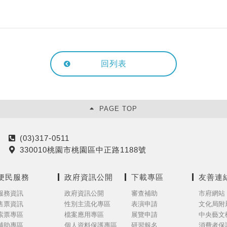
回列表
PAGE TOP
(03)317-0511
電
330010桃園市桃園區中正路1188號
話
地
址
便民服務
政府資訊公開
下載專區
友善連
服務資訊
政府資訊公開
審查補助
市府網站
售票資訊
性別主流化專區
表演申請
文化局附
索票專區
檔案應用專區
展覽申請
中央藝文
補助專區
個人資料保護專區
研習報名
消費者保