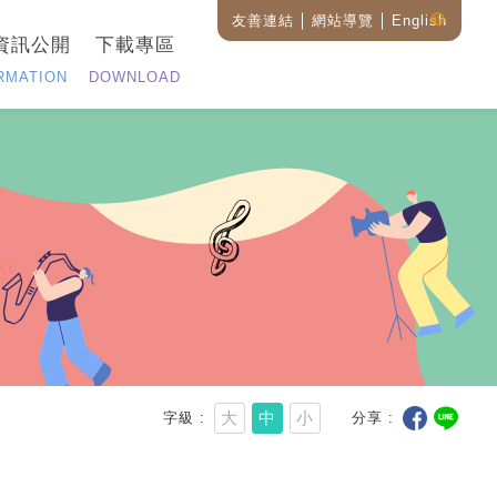
友善連結
網站導覽
English
藝
資訊公開
下載專區
設
全
RMATION
DOWNLOAD
站
搜
尋
說
明
大
中
小
字級
分享