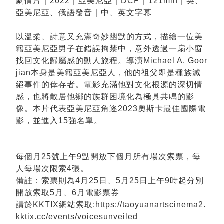
劇情片｜2022｜亞美尼亞｜DCP｜121min｜英、
亞美尼亞、俄語發音｜中、英文字幕
以溫柔、詩意又充滿奇妙幽默的方式，描繪一位美
籍亞美尼亞男子在錯誤拘禁中，意外透過一扇小窗
找回文化歸屬感的動人旅程。導演Michael A. Goor
jian本身是美籍亞美尼亞人，他的祖父即是種族滅
絕事件的倖存者。電影充滿他對文化根源的深切情
感，也將散居他鄉的族群困境化為極具共鳴的影
像。本片代表亞美尼亞角逐2023奧斯卡最佳國際電
影，並進入15強名單。
每個月25號上午9點開放下個月所有場次索票，每
人每場次限索4張。
備註：索票則為4月25日、5月25日上午9時起分別
開放索取5月、6月電影票券
請於KKTIX網站索取:https://taoyuanartscinema2.
kktix.cc/events/voicesunveiled