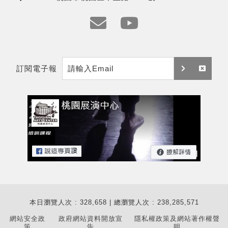
地
址
e
y
m
t
訂閱電子報
a
訂
取
i
閱
消
l
訂
閱
本日瀏覽人次 : 328,658 | 總瀏覽人次 : 238,285,571
網站安全政
政府網站資料開放宣
隱私權政策及網站著作權聲
策
告
明