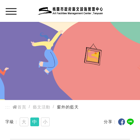
:::
:::
首頁
藝文活動
窗外的藍天
大
中
小
字級
分享