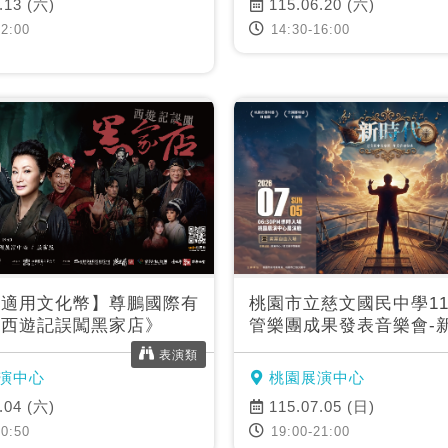
.13 (六)
115.06.20 (六)
2:00
14:30-16:00
目適用文化幣】尊鵬國際有
桃園市立慈文國民中學11
《西遊記誤闖黑家店》
管樂團成果發表音樂會-
表演類
演中心
桃園展演中心
.04 (六)
115.07.05 (日)
0:50
19:00-21:00