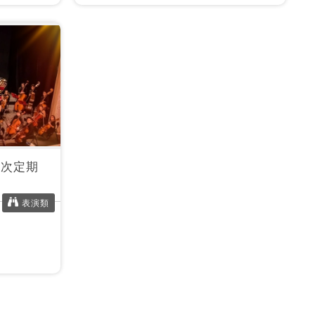
9次定期
表演類