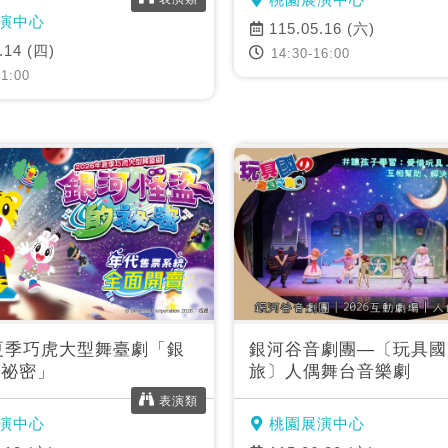
演中心
115.05.16 (六)
.14 (四)
14:30-16:00
1:00
年夏季巧虎大型舞臺劇「銀
銀河谷音劇團—〔玩具國
的祕密」
旅〕人偶舞台音樂劇
表演類
演中心
桃園展演中心