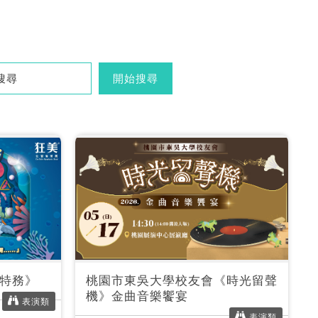
開始搜尋
特務》
桃園市東吳大學校友會《時光留聲
機》金曲音樂饗宴
表演類
表演類