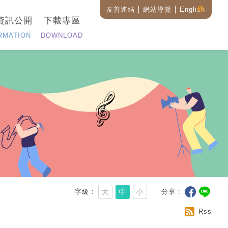
友善連結
網站導覽
English
藝
資訊公開
下載專區
設
全
RMATION
DOWNLOAD
站
搜
尋
說
明
大
中
小
字級
分享
Rss