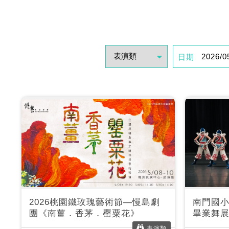
日期
2026桃園鐵玫瑰藝術節—慢島劇
南門國小
團《南薑．香茅．罌粟花》
畢業舞
表演類