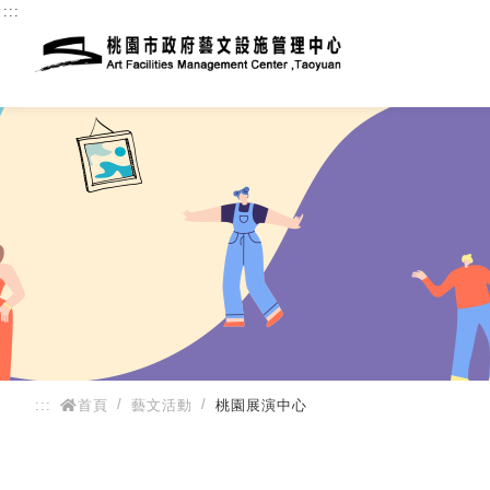
:::
:::
首頁
藝文活動
桃園展演中心