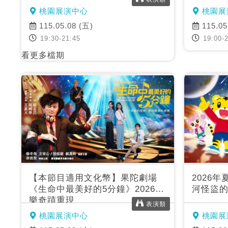
桃園展演中心
桃園展
115.05.08 (五)
115.05
19:30-21:45
19:00-2
看更多檔期
【本節目適用文化幣】果陀劇場
2026
《生命中最美好的5分鐘》2026音
河怪盜
樂奇蹟重現
表演類
桃園展演中心
桃園展