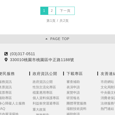
1
2
下一頁
第1頁 / 共2頁
PAGE TOP
(03)317-0511
電
330010桃園市桃園區中正路1188號
話
地
址
便民服務
政府資訊公開
下載專區
友善連
服務資訊
政府資訊公開
審查補助
市府網站
售票資訊
性別主流化專區
表演申請
文化局附
索票專區
檔案應用專區
展覽申請
中央藝文
補助專區
個人資料保護專區
研習報名
消費者保
身心障礙人士服務
利益衝突迴避專區
團體導覽服務
法律服務
FAQ
場館技術資料
熱門連結
重大政策
市內展演場地
補助申請
施政報告