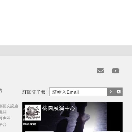
e
y
m
t
結
訂閱電子報
a
訂
取
i
屬藝文設施
閱
消
l
機關
訂
護專區
閱
平台