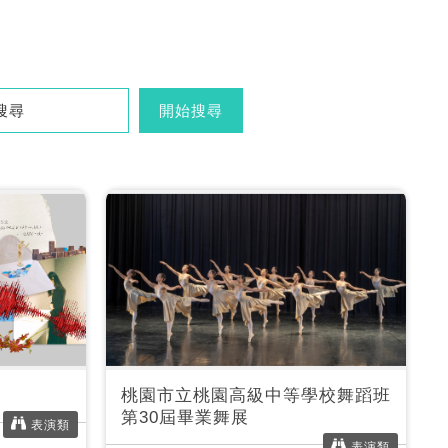
開始搜尋
》
桃園市立桃園高級中等學校舞蹈班
第30屆畢業舞展
表演類
表演類