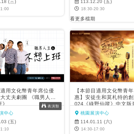
.18 (三)
113.12.20 (五)
1:00
18:30-20:30
看更多檔期
目適用文化幣青年席位優
【本節目適用文化幣青年
大丈夫劇團 《職男人生6
惠】安徒生和莫札特的創
班》
024《綠野仙蹤》中文版
表演類
演中心
桃園展演中心
.03 (五)
114.01.11 (六)
1:10
14:30-17:00