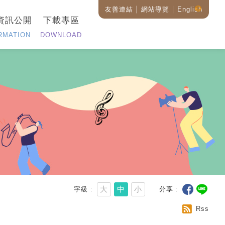
友善連結
網站導覽
English
藝
資訊公開
下載專區
設
全
RMATION
DOWNLOAD
站
搜
尋
說
明
大
中
小
字級
分享
Rss