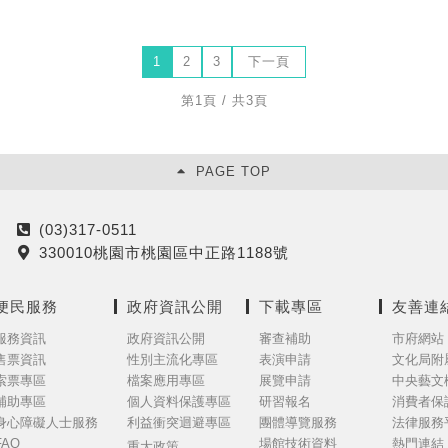
1
2
3
下一頁
第1頁 / 共3頁
PAGE TOP
(03)317-0511
電
330010桃園市桃園區中正路1188號
話
地
址
便民服務
政府資訊公開
下載專區
友善連
服務資訊
政府資訊公開
審查補助
市府網站
售票資訊
性別主流化專區
表演申請
文化局附
索票專區
檔案應用專區
展覽申請
中央藝文
補助專區
個人資料保護專區
研習報名
消費者保
身心障礙人士服務
利益衝突迴避專區
團體導覽服務
法律服務
FAQ
場館技術資料
熱門連結
重大政策