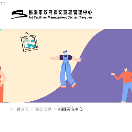
:::
:::
首頁
藝文活動
桃園展演中心