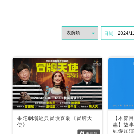
日期
果陀劇場經典冒險喜劇《冒牌天
【本節
使》
惠】故事
純愛加
表演類