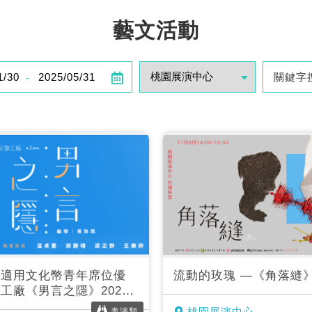
藝文活動
-
目適用文化幣青年席位優
流動的玫瑰 —《角落縫
工廠《男言之隱》2024
演
桃園展演中心
表演類