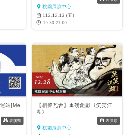
桃園展演中心
113.12.13 (五)
19:30-21:00
運站[Me
【相聲瓦舍】重磅鉅獻《笑笑江
湖》
表演類
表演類
桃園展演中心