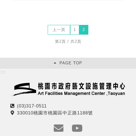
上一頁
1
2
第2頁 / 共2頁
PAGE TOP
:::
(03)317-0511
電
330010桃園市桃園區中正路1188號
話
地
址