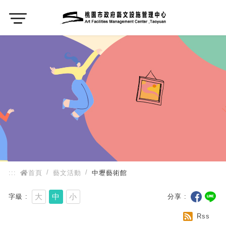
:::
:::
首頁
藝文活動
中壢藝術館
大
中
小
字級
分享
Rss