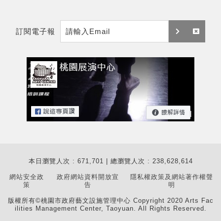
e
y
m
t
訂閱電子報
a
訂
取
i
閱
消
l
訂
閱
本日瀏覽人次 : 671,701 | 總瀏覽人次 : 238,628,614
網站安全政
政府網站資料開放宣
隱私權政策及網站著作權聲
策
告
明
版權所有©桃園市政府藝文設施管理中心 Copyright 2020 Arts Fac
ilities Management Center, Taoyuan. All Rights Reserved.