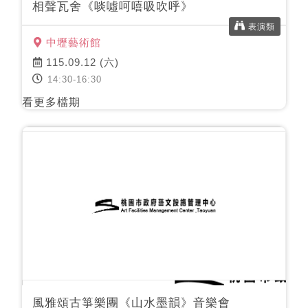
相聲瓦舍《啖噓呵嘻吸吹呼》
表演類
中壢藝術館
115.09.12 (六)
14:30-16:30
看更多檔期
風雅頌古箏樂團《山水墨韻》音樂會